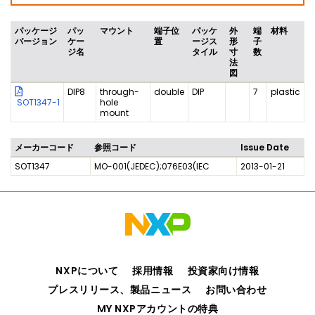
パッケージ
パッ
マウント
端子位
パッケ
外
端
材料
バージョン
ケー
置
ージス
形
子
ジ名
タイル
寸
数
法
図
DIP8
through-
double
DIP
7
plastic
SOT1347-1
hole
mount
メーカーコード
参照コード
Issue Date
SOT1347
MO-001(JEDEC);076E03(IEC
2013-01-21
NXPについて
採用情報
投資家向け情報
プレスリリース、製品ニュース
お問い合わせ
MY NXPアカウントの特典