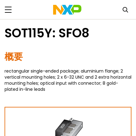
SOT115Y: SFO8
概要
rectangular single-ended package; aluminium flange; 2
vertical mounting holes; 2 x 6-32 UNC and 2 extra horizontal
mounting holes; optical input with connector; 8 gold-
plated in-line leads