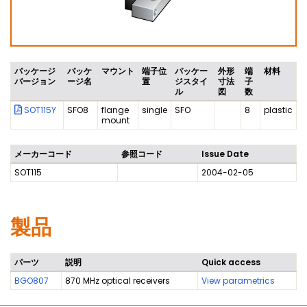
パッケージ
パッケ
マウント
端子位
パッケー
外形
端
材料
バージョン
ージ名
置
ジスタイ
寸法
子
ル
図
数
SOT115Y
SFO8
flange
single
SFO
8
plastic
mount
メーカーコード
参照コード
Issue Date
SOT115
2004-02-05
製品
パーツ
説明
Quick access
BGO807
870 MHz optical receivers
View parametrics