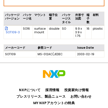
パッケージ
パッケ
マウント
端子位
パッケ
外形寸
端
材料
バージョン
ージ名
置
ージス
法図
子
タイル
数
SO16
surface
double
SO
9.9 x
16
plastic
SOT109-3
mount
3.9 x
1.75
メーカーコード
参照コード
Issue Date
SOT109
MS-012AC(JEDEC
2003-02-19
NXPについて
採用情報
投資家向け情報
プレスリリース、製品ニュース
お問い合わせ
MY NXPアカウントの特典