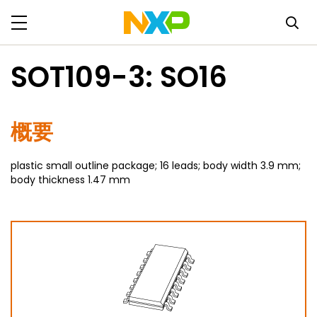
SOT109-3: SO16
概要
plastic small outline package; 16 leads; body width 3.9 mm;
body thickness 1.47 mm