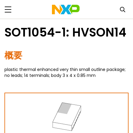
SOT1054-1: HVSON14
概要
plastic thermal enhanced very thin small outline package;
no leads; 14 terminals; body 3 x 4 x 0.85 mm