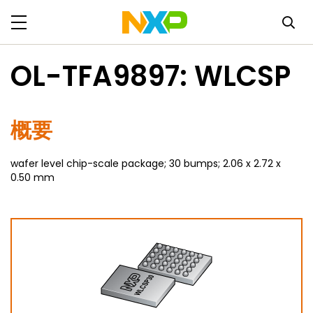
OL-TFA9897: WLCSP
概要
wafer level chip-scale package; 30 bumps; 2.06 x 2.72 x
0.50 mm