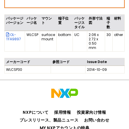
パッケージ
パッケ
マウン
端子位
パッケ
外形寸法
端
材料
バージョン
ージ名
ト
置
ージス
図
子
タイル
数
OL-
WLCSP
surface
bottom
UC
2.06 x
30
other
TFA9897
mount
2.72 x
0.50
mm
メーカーコード
参照コード
Issue Date
WLCSP30
2014-10-09
NXPについて
採用情報
投資家向け情報
プレスリリース、製品ニュース
お問い合わせ
MY NXPアカウントの特典