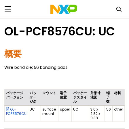
OL-PCF8576CU: UC
概要
Wire bond die; 56 bonding pads
パッケージ
パッ
マウント
端子
パッケー
外形寸
端
材料
バージョン
ケー
位置
ジスタイ
法図
子
ジ名
ル
数
OL-
UC
surface
upper
UC
3.0 x
56
other
PCF8576CU
mount
2.82 x
0.38