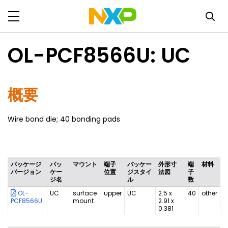
OL-PCF8566U: UC
概要
Wire bond die; 40 bonding pads
パッケージ
パッ
マウント
端子
パッケー
外形寸
端
材料
バージョン
ケー
位置
ジスタイ
法図
子
ジ名
ル
数
OL-
UC
surface
upper
UC
2.5 x
40
other
PCF8566U
mount
2.91 x
0.381