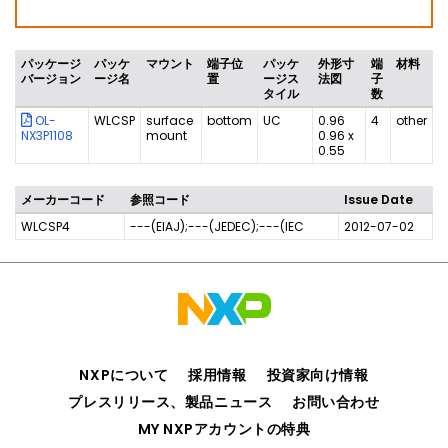
パッケージ
パッケ
マウント
端子位
パッケ
外形寸
端
材料
バージョン
ージ名
置
ージス
法図
子
タイル
数
OL-
WLCSP
surface
bottom
UC
0.96
4
other
NX3P1108
mount
0.96 x
0.55
メーカーコード
参照コード
Issue Date
WLCSP4
---(EIAJ);---(JEDEC);---(IEC
2012-07-02
NXPについて
採用情報
投資家向け情報
プレスリリース、製品ニュース
お問い合わせ
MY NXPアカウントの特典