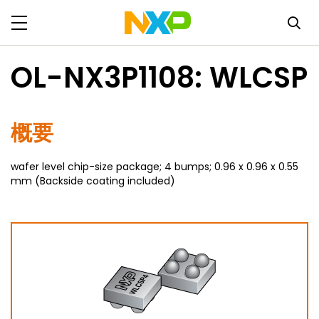
OL-NX3P1108: WLCSP
概要
wafer level chip-size package; 4 bumps; 0.96 x 0.96 x 0.55
mm (Backside coating included)