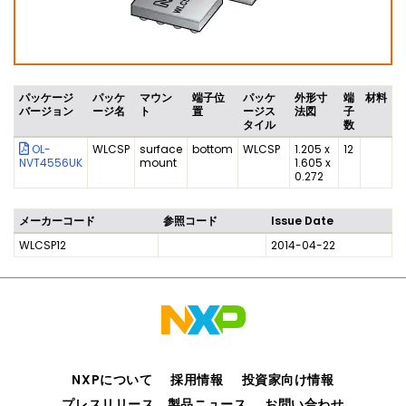
パッケージ
パッケ
マウン
端子位
パッケ
外形寸
端
材料
バージョン
ージ名
ト
置
ージス
法図
子
タイル
数
OL-
WLCSP
surface
bottom
WLCSP
1.205 x
12
NVT4556UK
mount
1.605 x
0.272
メーカーコード
参照コード
Issue Date
WLCSP12
2014-04-22
NXPについて
採用情報
投資家向け情報
プレスリリース、製品ニュース
お問い合わせ