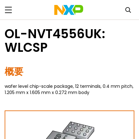
OL-NVT4556UK:
WLCSP
概要
wafer level chip-scale package, 12 terminals, 0.4 mm pitch,
1.205 mm x 1.605 mm x 0.272 mm body