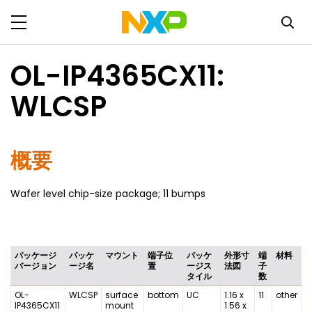
OL-IP4365CX11:
WLCSP
概要
Wafer level chip-size package; 11 bumps
パッケージ
パッケ
マウント
端子位
パッケ
外形寸
端
材料
バージョン
ージ名
置
ージス
法図
子
タイル
数
OL-
WLCSP
surface
bottom
UC
1.16 x
11
other
IP4365CX11
mount
1.56 x