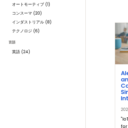
オートモーティブ
(1)
コンスーマ
(20)
インダストリアル
(8)
テクノロジ
(6)
言語
英語
(24)
Al
an
Co
Si
In
20
"I
fo