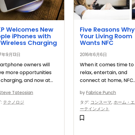
XP Welcomes New
Five Reasons Why
ple iPhones with
Your Living Room
 Wireless Charging
Wants NFC
17年9月13日
2016年6月6日
artphone owners will
When it comes time to
ve more opportunities
relax, entertain, and
 charging, and now at
connect at home, NFC
ter rates.
adds simplicity, security
Steve Tateosian
by
Fabrice Punch
and a whole lot more.
グ
:
テクノロジ
タグ
:
コンスーマ
,
ホーム・エ
ーテインメント