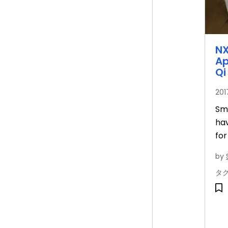
N
Ap
Qi
20
Sm
ha
for
fas
by
タ