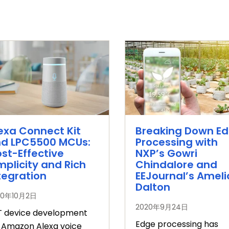
exa Connect Kit
Breaking Down E
d LPC5500 MCUs:
Processing with
st-Effective
NXP’s Gowri
mplicity and Rich
Chindalore and
tegration
EEJournal’s Ameli
Dalton
20年10月2日
2020年9月24日
oT device development
Edge processing has
r Amazon Alexa voice