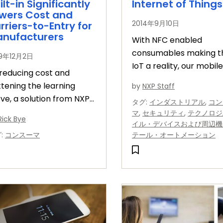
ilt-in Significantly
Internet of Things
wers Cost and
2014年9月10日
rriers-to-Entry for
nufacturers
With NFC enabled
consumables making t
19年12月2日
IoT a reality, our mobile
reducing cost and
device will increasingly
ttening the learning
by
NXP Staff
become the ‘remote
ve, a solution from NXP
タグ
:
インダストリアル
,
コン
control for our lives’.
designed to facilitate the
マ
,
セキュリティ
,
テクノロジ
Rick Bye
id growth of products
イル・デバイスおよび周辺機
グ
:
コンスーマ
テール・オートメーション
h Alexa built-in.