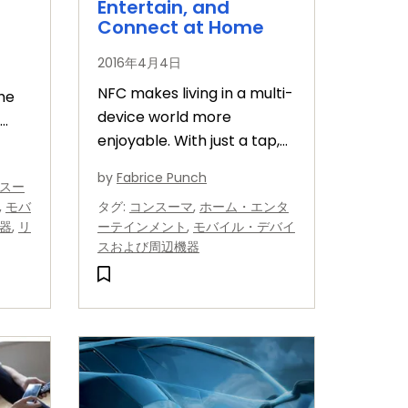
Entertain, and
Connect at Home
2016年4月4日
NFC makes living in a multi-
he
device world more
enjoyable. With just a tap,
new purchases can
by
Fabrice Punch
スー
perform service discovery
,
モバ
タグ
:
コンスーマ
,
ホーム・エンタ
or pair with other
器
,
リ
ーテインメント
,
モバイル・デバイ
components.
スおよび周辺機器