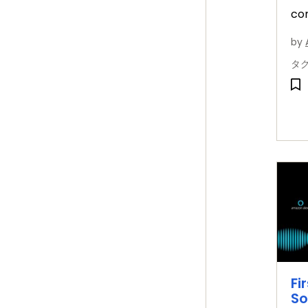
co
MC
by
us
タ
and
Fi
So