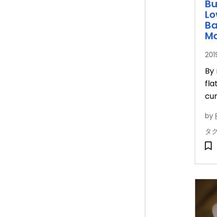
Bu
Lo
Ba
Ma
20
By 
fla
cur
is 
by
rap
タ
wit