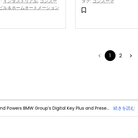
グ
:
インダストリアル
,
コンスー
タグ
:
コンスーマ
smart, connected and
ビル＆ホームオートメーション
secure world.
1
2
NXP Trimension Ultra-Wideband Powers BMW Group’s Digital Key Plus and Presence Detection
続きを読む