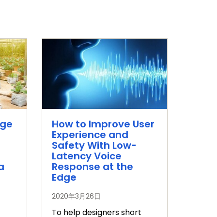
dge
How to Improve User
Experience and
Safety With Low-
Latency Voice
a
Response at the
Edge
2020年3月26日
To help designers short