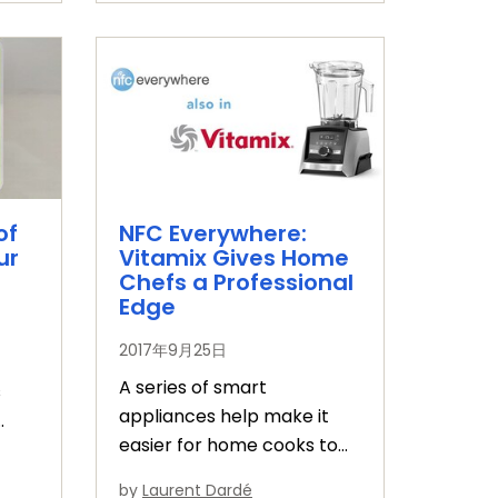
of
NFC Everywhere:
ur
Vitamix Gives Home
Chefs a Professional
Edge
2017年9月25日
A series of smart
s
appliances help make it
easier for home cooks to
produce flawless meals
a
by
Laurent Dardé