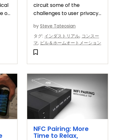
ical
circuit some of the
e of
challenges to user privacy,
NXP is bringing offline voice
by
Steve Tateosian
here
control to the edge.
タグ
:
インダストリアル
,
コンスー
ng.
マ
,
ビル＆ホームオートメーション
NFC Pairing: More
e
Time to Relax,