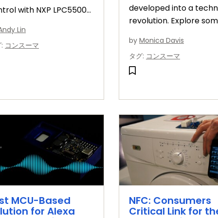
developed into a techn
ntrol with NXP LPC5500
revolution. Explore som
Us, featuring ready-to-
Andy Lin
its challenges and
e reference software
by
Monica Davis
グ
:
コンスーマ
promises, as well as w
 hardware solutions"
タグ
:
コンスーマ
the movement is headi
rst MCU-Based
NFC: Consumers
lution for Alexa
Critical Link for th