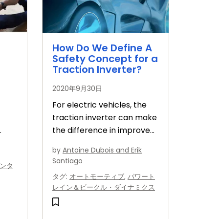
How Do We Define A
Safety Concept for a
Traction Inverter?
2020年9月30日
For electric vehicles, the
traction inverter can make
the difference in improved
,
performance, better
by
Antoine Dubois and Erik
efficiencies and longer
Santiago
ンタ
driving range.
タグ
:
オートモーティブ
,
パワート
レイン＆ビークル・ダイナミクス