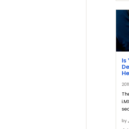
Is
De
He
20
Th
i.
se
mit
by
una