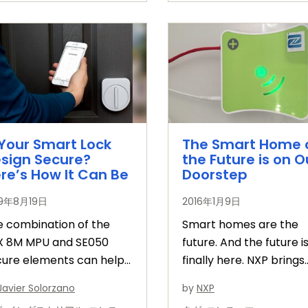
 Your Smart Lock
The Smart Home 
sign Secure?
the Future is on O
re’s How It Can Be
Doorstep
19年8月19日
2016年1月9日
e combination of the
Smart homes are the
MX 8M MPU and SE050
future. And the future i
cure elements can help
finally here. NXP brings
igate smart lock
highly innovative
Javier Solorzano
by
NXP
uthorized access.
technologies to make 