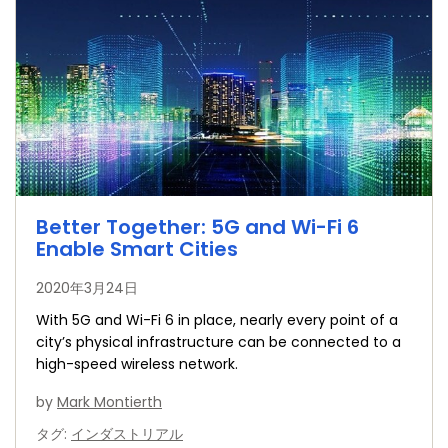
Better Together: 5G and Wi-Fi 6
Enable Smart Cities
2020年3月24日
With 5G and Wi-Fi 6 in place, nearly every point of a
city’s physical infrastructure can be connected to a
high-speed wireless network.
by
Mark Montierth
タグ
:
インダストリアル