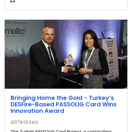
Bringing Home the Gold - Turkey’s
DESFire-Based PASSOLIG Card Wins
Innovation Award
2017年1月24日
The Turkish PASSOLIG Card Project, a contactless