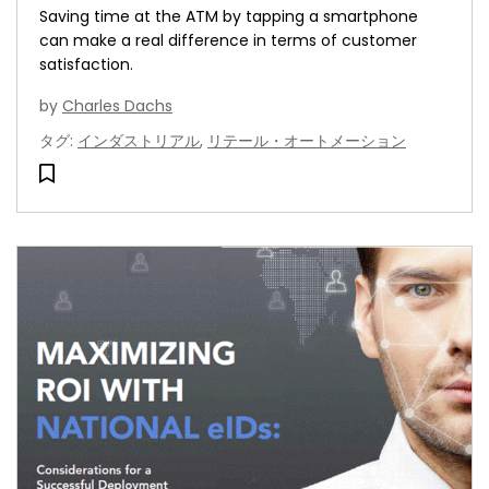
Saving time at the ATM by tapping a smartphone
can make a real difference in terms of customer
satisfaction.
by
Charles Dachs
タグ
:
インダストリアル
,
リテール・オートメーション