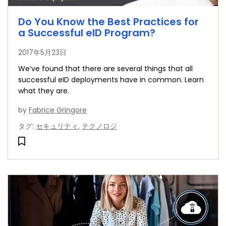
Do You Know the Best Practices for
a Successful eID Program?
2017年5月23日
We’ve found that there are several things that all
successful eID deployments have in common. Learn
what they are.
by
Fabrice Gringore
タグ
:
セキュリティ
,
テクノロジ