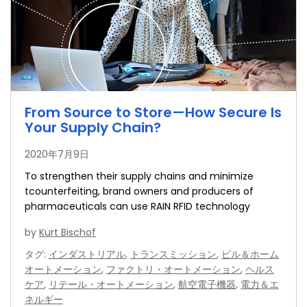
From Source to Store—How Secure Is
Your Supply Chain?
2020年7月9日
To strengthen their supply chains and minimize
tcounterfeiting, brand owners and producers of
pharmaceuticals can use RAIN RFID technology
by
Kurt Bischof
タグ
:
インダストリアル
,
トランスミッション
,
ビル＆ホーム
オートメーション
,
ファクトリ・オートメーション
,
ヘルス
ケア
,
リテール・オートメーション
,
航空電子機器
,
電力＆エ
ネルギー