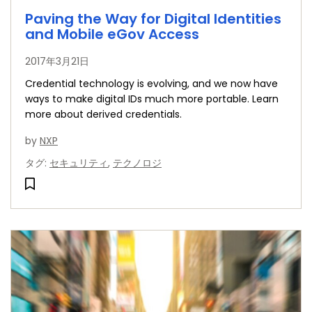
Paving the Way for Digital Identities
and Mobile eGov Access
2017年3月21日
Credential technology is evolving, and we now have
ways to make digital IDs much more portable. Learn
more about derived credentials.
by
NXP
タグ
:
セキュリティ
,
テクノロジ