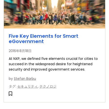
Five Key Elements for Smart
eGovernment
2016年8月18日
At NXP, we defined five elements crucial for cities to
succeed in the widespread desire for heightened
security and improved government services.
by
Stefan Barbu
タグ
:
セキュリティ
,
テクノロジ