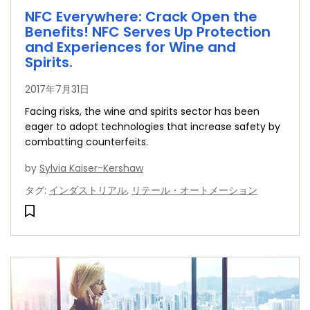
NFC Everywhere: Crack Open the
Benefits! NFC Serves Up Protection
and Experiences for Wine and
Spirits.
2017年7月31日
Facing risks, the wine and spirits sector has been
eager to adopt technologies that increase safety by
combatting counterfeits.
by
Sylvia Kaiser-Kershaw
タグ
:
インダストリアル
,
リテール・オートメーション