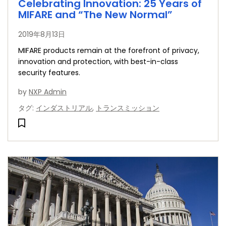
Celebrating Innovation: 25 Years of
MIFARE and “The New Normal”
2019年8月13日
MIFARE products remain at the forefront of privacy,
innovation and protection, with best-in-class
security features.
by
NXP Admin
タグ
:
インダストリアル
,
トランスミッション