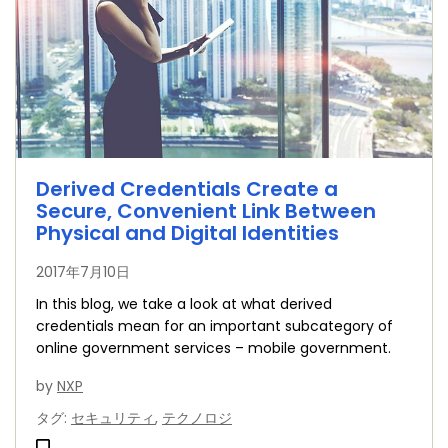
Derived Credentials Create a
Secure, Convenient Link Between
Physical and Digital Identities
2017年7月10日
In this blog, we take a look at what derived
credentials mean for an important subcategory of
online government services – mobile government.
by
NXP
タグ
:
セキュリティ
,
テクノロジ