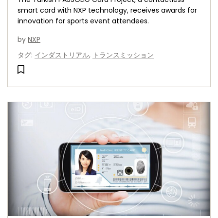
smart card with NXP technology, receives awards for
innovation for sports event attendees.
by
NXP
タグ
:
インダストリアル
,
トランスミッション