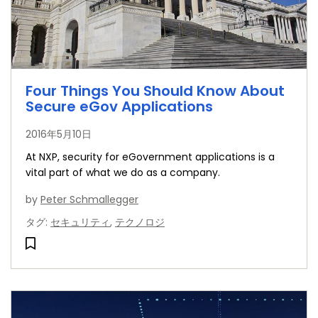
Four Things You Should Know About
Secure eGov Applications
2016年5月10日
At NXP, security for eGovernment applications is a
vital part of what we do as a company.
by
Peter Schmallegger
タグ
:
セキュリティ
,
テクノロジ